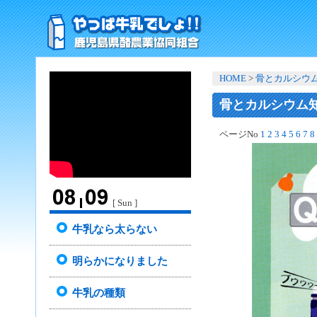
HOME
>
骨とカルシウム
骨とカルシウム知
ページNo
1
2
3
4
5
6
7
8
[ Sun ]
牛乳なら太らない
明らかになりました
牛乳の種類