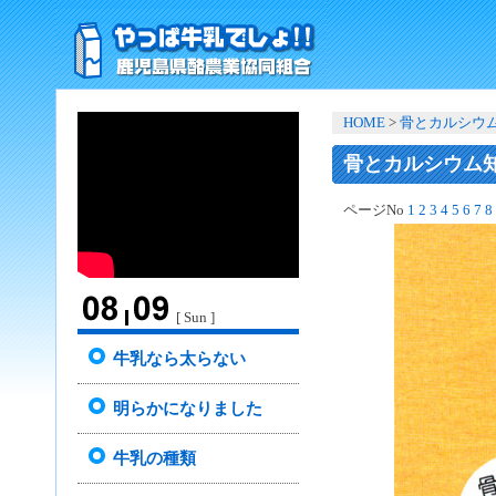
HOME
>
骨とカルシウム
骨とカルシウム知
ページNo
1
2
3
4
5
6
7
8
[ Sun ]
牛乳なら太らない
明らかになりました
牛乳の種類